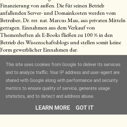
Finanzierung von außen. Die für seinen Betrieb
anfallenden Server- und Domainkosten werden vom
Betreiber, Dr. rer. nat. Marcus Mau, aus privaten Mitteln
getragen. Einnahmen aus dem Verkauf von
Themenheften als E-Books fließen zu 100 % in den
Betrieb des Wissenschaftsblogs und stellen somit keine
Form gewerblicher Einnahmen dar.
This site uses cookies from Google to deliver its services
and to analyze traffic. Your IP address and user-agent are
Powered by Blogger
shared with Google along with performance and security
metrics to ensure quality of service, generate usage
Designbilder von
Raycat
statistics, and to detect and address abuse.
Dr. Marcus Mau (Freier Autor und Medizinredakteur)
LEARN MORE
GOT IT