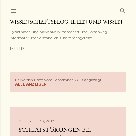
Direkt zum Hauptbereich
WISSENSCHAFTSBLOG: IDEEN UND WISSEN
Hypothesen und News aus Wissenschaft und Forschung
informativ und verständlich zusammengefasst.
MEHR…
Es werden Posts vom September, 2018 angezeigt.
P
ALLE ANZEIGEN
o
s
t
September 30, 2018
SCHLAFSTÖRUNGEN BEI
s