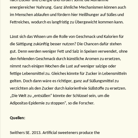
nach Zucker und Energie und fördert somit die Aufnahme
energiereicher Nahrung. Ganz ähnliche Mechanismen können auch
im Menschen ablaufen und fördern hier Heißhunger auf Süßes und
Fettreiches, wodurch es langfristig zu Übergewicht kommen kann.
Lässt sich das Wissen um die Rolle von Geschmack und Kalorien für
die Sättigung zukünftig besser nutzen? Die Chancen dafür stehen
gut. Denn werden weniger Fett und Salz in Speisen verwendet, ohne
den fehlenden Geschmack durch künstliche Aromen zu ersetzen,
nimmt nach einigen Wochen die Lust auf weniger salzige oder
fettige Lebensmittel zu. Gleiches könnte für Zucker in Lebensmitteln
gelten. Doch dann wäre es richtiger, ganz auf Süßungsmittel zu
verzichten als den Zucker durch kalorienfreie Süßstoffe zu ersetzen.
„Die Welt zu „entsüßen“ könnte der Schlüssel sein, um die
Adipositas-Epidemie zu stoppen“, so die Forscher.
Quellen:
Swithers SE. 2013. Artificial sweeteners produce the