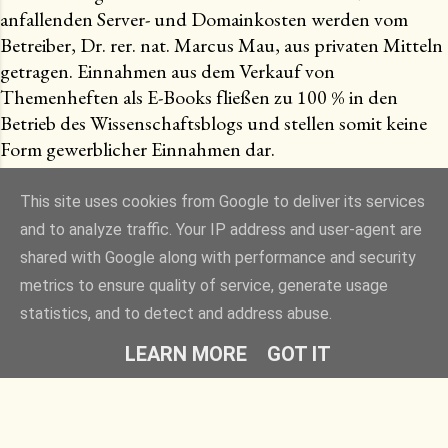
anfallenden Server- und Domainkosten werden vom
Betreiber, Dr. rer. nat. Marcus Mau, aus privaten Mitteln
getragen. Einnahmen aus dem Verkauf von
Themenheften als E-Books fließen zu 100 % in den
Betrieb des Wissenschaftsblogs und stellen somit keine
Form gewerblicher Einnahmen dar.
This site uses cookies from Google to deliver its services
and to analyze traffic. Your IP address and user-agent are
Powered by Blogger
shared with Google along with performance and security
metrics to ensure quality of service, generate usage
Designbilder von
Raycat
statistics, and to detect and address abuse.
Dr. Marcus Mau (Freier Autor und Medizinredakteur)
LEARN MORE
GOT IT