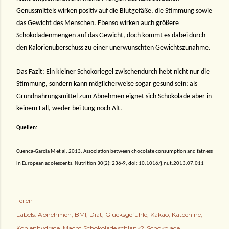
Genussmittels wirken positiv auf die Blutgefäße, die Stimmung sowie
das Gewicht des Menschen. Ebenso wirken auch größere
Schokoladenmengen auf das Gewicht, doch kommt es dabei durch
den Kalorienüberschuss zu einer unerwünschten Gewichtszunahme.
Das Fazit: Ein kleiner Schokoriegel zwischendurch hebt nicht nur die
Stimmung, sondern kann möglicherweise sogar gesund sein; als
Grundnahrungsmittel zum Abnehmen eignet sich Schokolade aber in
keinem Fall, weder bei Jung noch Alt.
Quellen:
Cuenca-Garcia M et al. 2013. Association between chocolate consumption and fatness
in European adolescents. Nutrition 30(2): 236-9; doi: 10.1016/j.nut.2013.07.011
Teilen
Labels:
Abnehmen
BMI
Diät
Glücksgefühle
Kakao
Katechine
Kohlenhydrate
Macht Schokolade schlank?
Schokolade