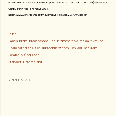
Brose MS et al.
The Lancet 2014, http://dx.doi.org/10.1016/50140-6736(14)60421-9
Graff S. Penn Medicine News 2014;
http://www.uphs.upenn.edu/news/News_Releases/2014/04/brose/
Teilen
Labels:
Krebs
Krebsbehandlung
Krebstherapie
radioaktives Jod
Radiojodtherapie
Schilddrüsenkarzinom
Schilddrüsenkrebs
Sorafenib
Überleben
Standort:
Deutschland
KOMMENTARE