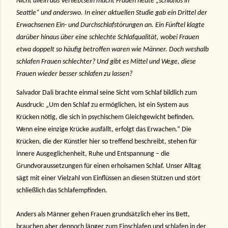
Nicht allein das Verliebtsein macht Frauen heute „schlaflos in
Seattle“ und anderswo. In einer aktuellen Studie gab ein Drittel der
Erwachsenen Ein- und Durchschlafstörungen an. Ein Fünftel klagte
darüber hinaus über eine schlechte Schlafqualität, wobei Frauen
etwa doppelt so häufig betroffen waren wie Männer. Doch weshalb
schlafen Frauen schlechter? Und gibt es Mittel und Wege, diese
Frauen wieder besser schlafen zu lassen?
Salvador Dali brachte einmal seine Sicht vom Schlaf bildlich zum
Ausdruck: „Um den Schlaf zu ermöglichen, ist ein System aus
Krücken nötig, die sich in psychischem Gleichgewicht befinden.
Wenn eine einzige Krücke ausfällt, erfolgt das Erwachen.“ Die
Krücken, die der Künstler hier so treffend beschreibt, stehen für
innere Ausgeglichenheit, Ruhe und Entspannung – die
Grundvoraussetzungen für einen erholsamen Schlaf. Unser Alltag
sägt mit einer Vielzahl von Einflüssen an diesen Stützen und stört
schließlich das Schlafempfinden.
Anders als Männer gehen Frauen grundsätzlich eher ins Bett,
brauchen aber dennoch länger zum Einschlafen und schlafen in der