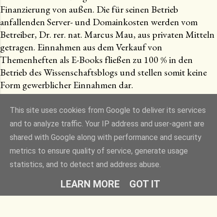
Finanzierung von außen. Die für seinen Betrieb
anfallenden Server- und Domainkosten werden vom
Betreiber, Dr. rer. nat. Marcus Mau, aus privaten Mitteln
getragen. Einnahmen aus dem Verkauf von
Themenheften als E-Books fließen zu 100 % in den
Betrieb des Wissenschaftsblogs und stellen somit keine
Form gewerblicher Einnahmen dar.
This site uses cookies from Google to deliver its services
and to analyze traffic. Your IP address and user-agent are
Powered by Blogger
shared with Google along with performance and security
metrics to ensure quality of service, generate usage
Designbilder von
Raycat
statistics, and to detect and address abuse.
Dr. Marcus Mau (Freier Autor und Medizinredakteur)
LEARN MORE
GOT IT