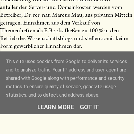
anfallenden Server- und Domainkosten werden vom
Betreiber, Dr. rer. nat. Marcus Mau, aus privaten Mitteln
getragen. Einnahmen aus dem Verkauf von
Themenheften als E-Books fließen zu 100 % in den
Betrieb des Wissenschaftsblogs und stellen somit keine
Form gewerblicher Einnahmen dar.
This site uses cookies from Google to deliver its services
and to analyze traffic. Your IP address and user-agent are
Powered by Blogger
shared with Google along with performance and security
metrics to ensure quality of service, generate usage
Designbilder von
Raycat
statistics, and to detect and address abuse.
Dr. Marcus Mau (Freier Autor und Medizinredakteur)
LEARN MORE
GOT IT