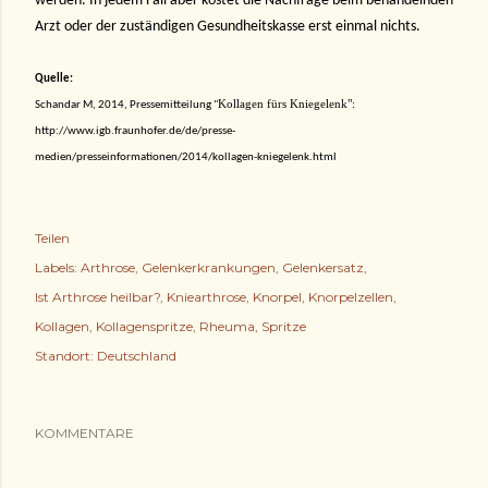
werden. In jedem Fall aber kostet die Nachfrage beim behandelnden
Arzt oder der zuständigen Gesundheitskasse erst einmal nichts.
Quelle:
Kollagen fürs Kniegelenk":
Schandar M, 2014, Pressemitteilung "
http://www.igb.fraunhofer.de/de/presse-
medien/presseinformationen/2014/kollagen-kniegelenk.html
Teilen
Labels:
Arthrose
Gelenkerkrankungen
Gelenkersatz
Ist Arthrose heilbar?
Kniearthrose
Knorpel
Knorpelzellen
Kollagen
Kollagenspritze
Rheuma
Spritze
Standort:
Deutschland
KOMMENTARE